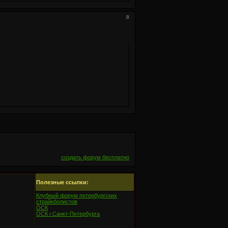
8
создать форум бесплатно
Полезные ссылки:
Клубный форум петербургских
страйкболистов
ОСК
ОСК г.Санкт-Петербурга