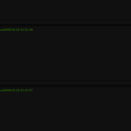
ься
2009-03-19 21:01:49
ься
2009-03-19 21:01:57