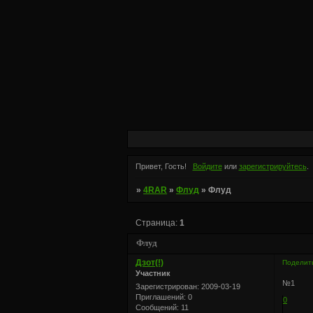
Привет, Гость!
Войдите
или
зарегистрируйтесь
.
»
4RAR
»
Флуд
»
Флуд
Страница:
1
Флуд
Дзот(!)
Поделит
Участник
№1
Зарегистрирован
: 2009-03-19
Приглашений:
0
0
Сообщений:
11